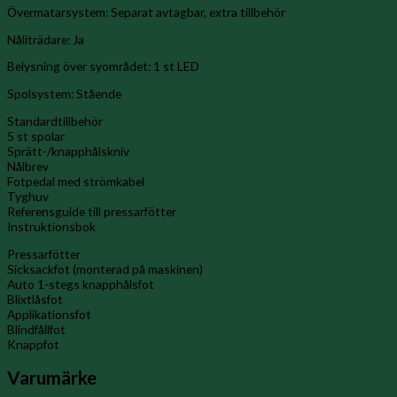
Övermatarsystem: Separat avtagbar, extra tillbehör
Nåliträdare: Ja
Belysning över syområdet: 1 st LED
Spolsystem: Stående
Standardtillbehör
5 st spolar
Sprätt-/knapphålskniv
Nålbrev
Fotpedal med strömkabel
Tyghuv
Referensguide till pressarfötter
Instruktionsbok
Pressarfötter
Sicksackfot (monterad på maskinen)
Auto 1-stegs knapphålsfot
Blixtlåsfot
Applikationsfot
Blindfållfot
Knappfot
Varumärke