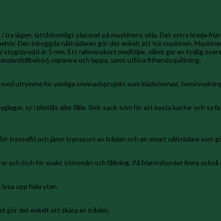
i tre lägen, lättåtkomligt placerat på maskinens sida. Det extra breda fri
illbehör. Den inbyggda nålträdaren gör det enkelt att trä maskinen. Maskin
ygnbredd är 5 mm. Ett referenskort medföljer, vilket ger en tydlig översi
tandardtillbehör), reparera och lappa, samt utföra frihandsquiltning.
ligt med utrymme för vanliga sömnadsprojekt som klädsömnad, heminredning
er, sy i blixtlås eller fålla. Sick-sack-söm för att kasta kanter och sy fas
för trasselfri och jämn transport av tråden och en smart nålträdare som g
r och inch för exakt sömsmån och fållning. På friarmsbordet finns också e
 lysa upp hela ytan.
t gör det enkelt att skära av tråden.