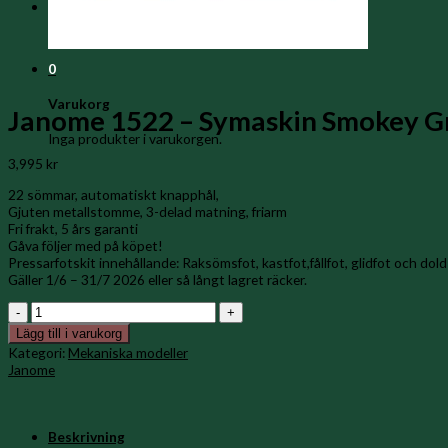
Varukorg /
0
kr
0
Inga produkter i varukorgen.
0
Varukorg
Janome 1522 – Symaskin Smokey G
Inga produkter i varukorgen.
3,995
kr
22 sömmar, automatiskt knapphål,
Gjuten metallstomme, 3-delad matning, friarm
Fri frakt, 5 års garanti
Gåva följer med på köpet!
Pressarfotskit innehållande: Raksömsfot, kastfot,fållfot, glidfot och dold
Gäller 1/6 – 31/7 2026 eller så långt lagret räcker.
Janome
1522
Lägg till i varukorg
-
Kategori:
Mekaniska modeller
Symaskin
Janome
Smokey
Green
mängd
Beskrivning