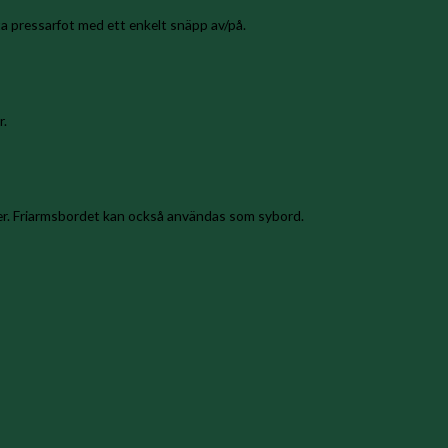
yta pressarfot med ett enkelt snäpp av/på.
r.
 mer. Friarmsbordet kan också användas som sybord.