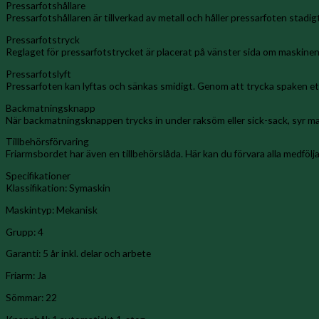
Pressarfotshållare
Pressarfotshållaren är tillverkad av metall och håller pressarfoten stadi
Pressarfotstryck
Reglaget för pressarfotstrycket är placerat på vänster sida om maskinen.
Pressarfotslyft
Pressarfoten kan lyftas och sänkas smidigt. Genom att trycka spaken ett 
Backmatningsknapp
När backmatningsknappen trycks in under raksöm eller sick-sack, syr ma
Tillbehörsförvaring
Friarmsbordet har även en tillbehörslåda. Här kan du förvara alla medfö
Specifikationer
Klassifikation: Symaskin
Maskintyp: Mekanisk
Grupp: 4
Garanti: 5 år inkl. delar och arbete
Friarm: Ja
Sömmar: 22