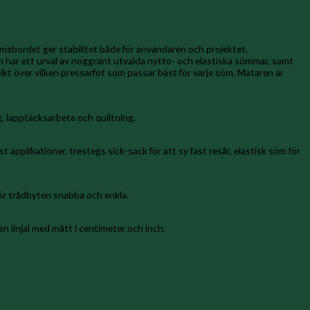
armsbordet ger stabilitet både för användaren och projektet.
en har ett urval av noggrant utvalda nytto- och elastiska sömmar, samt
kt över vilken pressarfot som passar bäst för varje söm. Mataren är
, lapptäcksarbete och quiltning.
t applikationer, trestegs sick-sack för att sy fast resår, elastisk söm för
ör trådbyten snabba och enkla.
n linjal med mått i centimeter och inch.