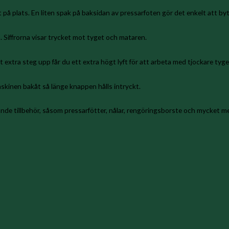
gt på plats. En liten spak på baksidan av pressarfoten gör det enkelt att b
 Siffrorna visar trycket mot tyget och mataren.
extra steg upp får du ett extra högt lyft för att arbeta med tjockare tyge
skinen bakåt så länge knappen hålls intryckt.
ljande tillbehör, såsom pressarfötter, nålar, rengöringsborste och mycket