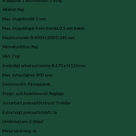
Knapphål: 1 automatiskt 1-steg
Alfabet: Nej
Max. stygnbredd: 5 mm
Max. stygnlängd: 4 mm framåt/2,5 mm bakåt
Maskinstorlek: B:430/H:300/D:185 mm
Minnefunktion: Nej
Vikt: 7 kg
Invändigt arbetsutrymme: B:170 x H:110 mm
Max. syhastighet: 800 spm
Sömöversikt: På toppanel
Stygn- och funktionsval: Reglage
Justerbart pressarfotstryck: 3 nivåer
Extra högt pressarfotslyft: Ja
Undermatare: 3-delad
Matarsänkning: Ja