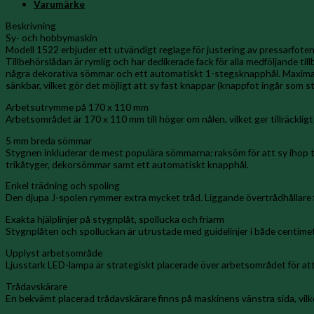
Varumärke
Beskrivning
Sy- och hobbymaskin
Modell 1522 erbjuder ett utvändigt reglage för justering av pressarfoten 
Tillbehörslådan är rymlig och har dedikerade fack för alla medföljande t
några dekorativa sömmar och ett automatiskt 1-stegsknapphål. Maximal st
sänkbar, vilket gör det möjligt att sy fast knappar (knappfot ingår som s
Arbetsutrymme på 170 x 110 mm
Arbetsområdet är 170 x 110 mm till höger om nålen, vilket ger tillräck
5 mm breda sömmar
Stygnen inkluderar de mest populära sömmarna: raksöm för att sy ihop tyglag
trikåtyger, dekorsömmar samt ett automatiskt knapphål.
Enkel trädning och spoling
Den djupa J-spolen rymmer extra mycket tråd. Liggande övertrådhållare 
Exakta hjälplinjer på stygnplåt, spollucka och friarm
Stygnplåten och spolluckan är utrustade med guidelinjer i både centimete
Upplyst arbetsområde
Ljusstark LED-lampa är strategiskt placerade över arbetsområdet för att
Trådavskärare
En bekvämt placerad trådavskärare finns på maskinens vänstra sida, vilke