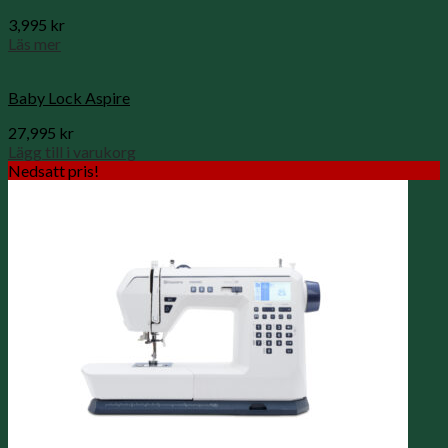
3,995
kr
Läs mer
Baby Lock Aspire
27,995
kr
Lägg till i varukorg
Nedsatt pris!