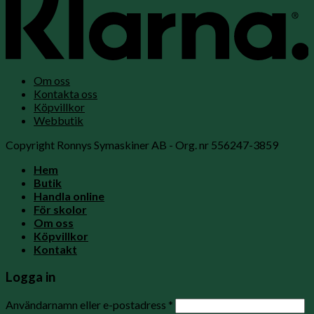
Om oss
Kontakta oss
Köpvillkor
Webbutik
Copyright Ronnys Symaskiner AB - Org. nr 556247-3859
Hem
Butik
Handla online
För skolor
Om oss
Köpvillkor
Kontakt
Logga in
Användarnamn eller e-postadress
*