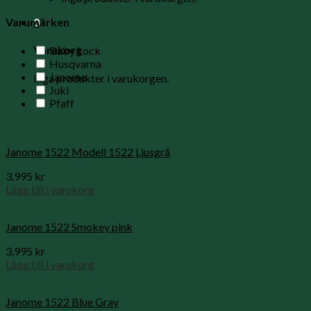
0
Varumärken
Varukorg
Baby Lock
Husqvarna
Janome
Inga produkter i varukorgen.
Juki
Pfaff
Janome 1522 Modell 1522 Ljusgrå
3,995
kr
Lägg till i varukorg
Janome 1522 Smokey pink
3,995
kr
Lägg till i varukorg
Janome 1522 Blue Gray