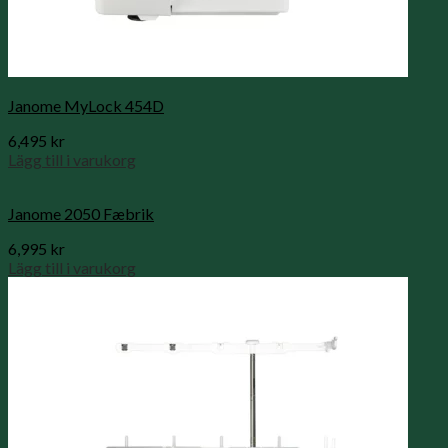
Janome MyLock 454D
6,495
kr
Lägg till i varukorg
Janome 2050 Fæbrik
6,995
kr
Lägg till i varukorg