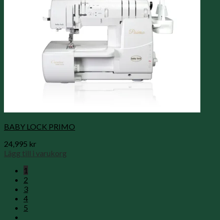
BABY LOCK PRIMO
24,995
kr
Lägg till i varukorg
1
2
3
4
5