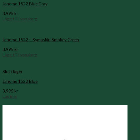
Janome 1522 Blue Gray
3,995
kr
Lägg till i varukorg
Janome 1522 – Symaskin Smokey Green
3,995
kr
Lägg till i varukorg
Slut i lager
Janome 1522 Blue
3,995
kr
Läs mer