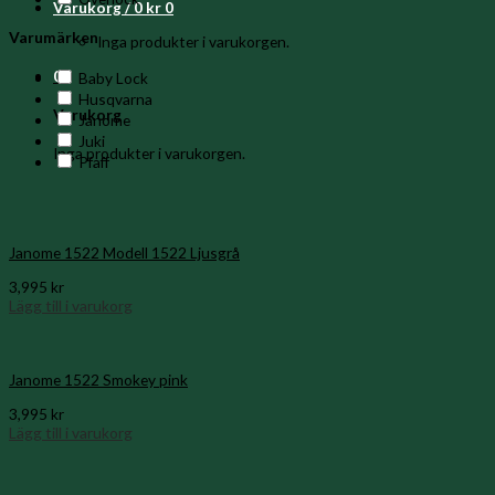
Varukorg /
0
kr
0
Varumärken
Inga produkter i varukorgen.
0
Baby Lock
Husqvarna
Varukorg
Janome
Juki
Inga produkter i varukorgen.
Pfaff
Janome 1522 Modell 1522 Ljusgrå
3,995
kr
Lägg till i varukorg
Janome 1522 Smokey pink
3,995
kr
Lägg till i varukorg