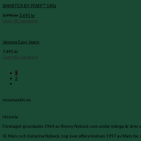
SMARTER BY PFAFF™ 140s
Det
Det
3,995
kr
3,695
kr
ursprungliga
nuvarande
Lägg till i varukorg
priset
priset
var:
är:
3,995 kr.
3,695 kr.
Janome Easy Jeans
7,495
kr
Lägg till i varukorg
1
2
nysymaskin.se
Historia
Företaget grundades 1964 av Ronny Nybeck som under många år drev v
Vi, Mats och Katarina Nybeck, tog över affärsrörelsen 1997 av Mats far,