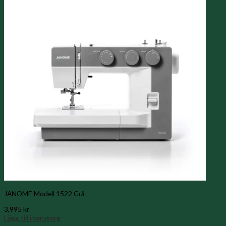
JANOME Modell 1522 Grå
3,995
kr
Lägg till i varukorg