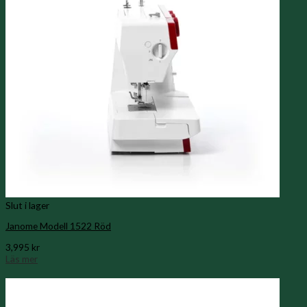
Slut i lager
Janome Modell 1522 Röd
3,995
kr
Läs mer