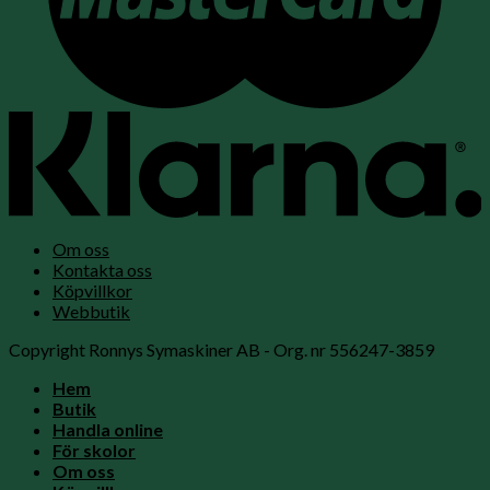
Om oss
Kontakta oss
Köpvillkor
Webbutik
Copyright Ronnys Symaskiner AB - Org. nr 556247-3859
Hem
Butik
Handla online
För skolor
Om oss