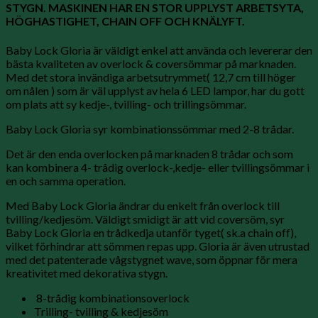
STYGN. MASKINEN HAR EN STOR UPPLYST ARBETSYTA,
HÖGHASTIGHET, CHAIN OFF OCH KNÄLYFT.
Baby Lock Gloria är väldigt enkel att använda och levererar den
bästa kvaliteten av overlock & coversömmar på marknaden.
Med det stora invändiga arbetsutrymmet( 12,7 cm till höger
om nålen ) som är väl upplyst av hela 6 LED lampor, har du gott
om plats att sy kedje-, tvilling- och trillingsömmar.
Baby Lock Gloria syr kombinationssömmar med 2-8 trådar.
Det är den enda overlocken på marknaden 8 trådar och som
kan kombinera 4- trådig overlock-,kedje- eller tvillingsömmar i
en och samma operation.
Med Baby Lock Gloria ändrar du enkelt från overlock till
tvilling/kedjesöm. Väldigt smidigt är att vid coversöm, syr
Baby Lock Gloria en trådkedja utanför tyget( sk.a chain off),
vilket förhindrar att sömmen repas upp. Gloria är även utrustad
med det patenterade vågstygnet wave, som öppnar för mera
kreativitet med dekorativa stygn.
8-trådig kombinationsoverlock
Trilling- tvilling & kedjesöm