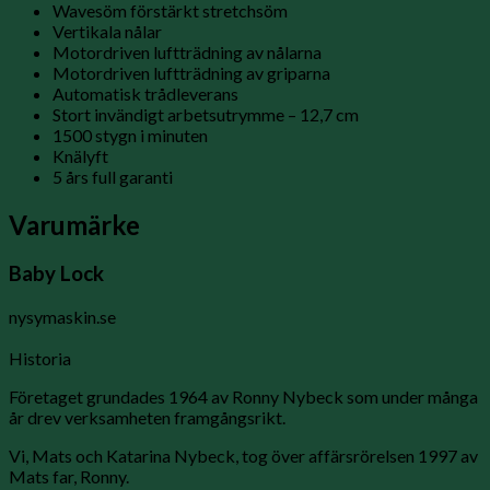
Wavesöm förstärkt stretchsöm
Vertikala nålar
Motordriven luftträdning av nålarna
Motordriven luftträdning av griparna
Automatisk trådleverans
Stort invändigt arbetsutrymme – 12,7 cm
1500 stygn i minuten
Knälyft
5 års full garanti
Varumärke
Baby Lock
nysymaskin.se
Historia
Företaget grundades 1964 av Ronny Nybeck som under många
år drev verksamheten framgångsrikt.
Vi, Mats och Katarina Nybeck, tog över affärsrörelsen 1997 av
Mats far, Ronny.