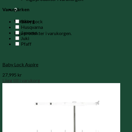
0
Varumärken
Varukorg
Baby Lock
Husqvarna
Janome
Inga produkter i varukorgen.
Juki
Pfaff
Baby Lock Aspire
27,995
kr
Lägg till i varukorg