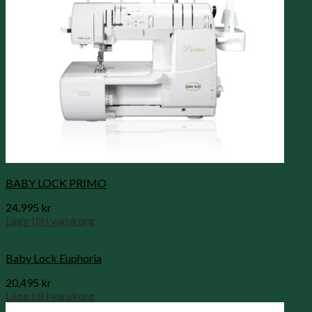
BABY LOCK PRIMO
24,995
kr
Lägg till i varukorg
Baby Lock Euphoria
20,495
kr
Lägg till i varukorg