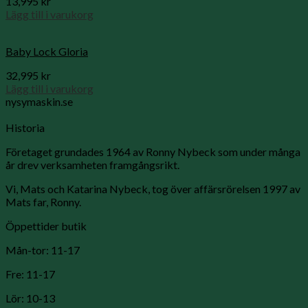
13,995
kr
Lägg till i varukorg
Baby Lock Gloria
32,995
kr
Lägg till i varukorg
nysymaskin.se
Historia
Företaget grundades 1964 av Ronny Nybeck som under många
år drev verksamheten framgångsrikt.
Vi, Mats och Katarina Nybeck, tog över affärsrörelsen 1997 av
Mats far, Ronny.
Öppettider butik
Mån-tor: 11-17
Fre: 11-17
Lör: 10-13