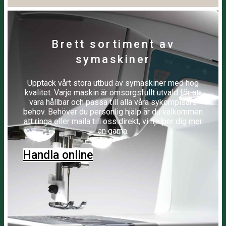
Brett sortiment av
symaskiner
Upptäck vårt stora utbud av symaskiner med hög
kvalitet. Varje maskin är omsorgsfullt utvald för att
vara hållbar och passa till alla våra sykompisars
behov. Behöver du personlig hjälp är du välkommen
att ringa eller maila till oss direkt, vi hjälper dig mer
än gärna.
Handla online