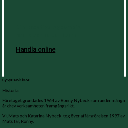
Din kreativa sykompis
när idéerna tar form.
Handla online
nysymaskin.se
Historia
Företaget grundades 1964 av Ronny Nybeck som under många
år drev verksamheten framgångsrikt.
Vi, Mats och Katarina Nybeck, tog över affärsrörelsen 1997 av
Mats far, Ronny.