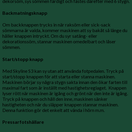
dekorsöm, sys sömmen färdigt och fästes därefter med 6 stygn.
Backmatningsknapp
Om backknappen trycks in när raksöm eller sick-sack
sömmarna är valda, kommer maskinen att sy bakåt så länge du
håller knappen intryckt. Om du syr satäng- eller
dekorationssöm, stannar maskinen omedelbart och låser
sömmen.
Start/stopp knapp
Med Skyline S3 kan sy utan att använda fotpedalen. Tryck på
start/stopp knappen för att starta eller stanna maskinen.
Maskinen börjar sy några stygn sakta innan den ökar farten till
maximal fart som är inställt med hastighetsreglaget.
Knappen
lyser rött när maskinen är igång och grönt när den inte är igång.
Tryck på knappen och håll den inne, maskinen sänker
hastigheten och när du släpper knappen stannar maskinen.
Denna funktion gör det enkelt att vända i hörn m.m.
Pressarfotshållare