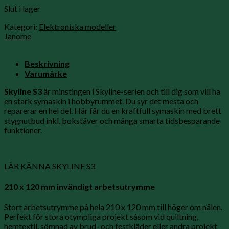
Slut i lager
Kategori:
Elektroniska modeller
Janome
Beskrivning
Varumärke
Skyline S3
är minstingen i Skyline-serien och till dig som vill ha
en stark symaskin i hobbyrummet. Du syr det mesta och
reparerar en hel del. Här får du en kraftfull symaskin med brett
stygnutbud inkl. bokstäver och många smarta tidsbesparande
funktioner.
LÄR KÄNNA SKYLINE S3
210 x 120 mm invändigt arbetsutrymme
Stort arbetsutrymme på hela 210 x 120 mm till höger om nålen.
Perfekt för stora otympliga projekt såsom vid quiltning,
hemtextil, sömnad av brud- och festkläder eller andra projekt