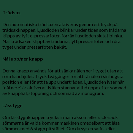
Trådsax
Den automatiska trådsaxen aktiveras genom ett tryck på
trådsaxknappen. Ljusdioden blinkar under tiden som trådarna
klipps av, lyft ej pressarfoten förrän ljusdioden slutat blinka.
När trådsaxen klippt av trådarna, lyft pressarfoten och dra
tyget under pressarfoten bakåt.
Nål upp/ner knapp
Denna knapp används för att sänka nålen ner i tyget utan att
röra handhjulet. Tryck två gånger för att få nålen i sin högsta
position eller för att ta upp undertråden. Ljusdioden lyser när
”nål nere” är aktiverat. Nålen stannar alltid uppe efter sömnad
av knapphål, stoppning och sömnad av monogram.
Låsstygn
Om låsstygnknappen trycks in när raksöm eller sick-sack
sömmarna är valda kommer maskinen omedelbart att låsa
sömmen med 6 stygn på stället. Om du syr en satin- eller