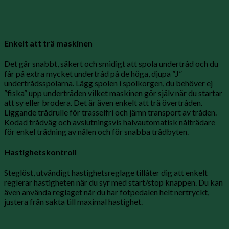
Enkelt att trä maskinen
Det går snabbt, säkert och smidigt att spola undertråd och du
får på extra mycket undertråd på de höga, djupa ”J”
undertrådsspolarna. Lägg spolen i spolkorgen, du behöver ej
”fiska” upp undertråden vilket maskinen gör själv när du startar
att sy eller brodera. Det är även enkelt att trä övertråden.
Liggande trådrulle för trasselfri och jämn transport av tråden.
Kodad trådväg och avslutningsvis halvautomatisk nålträdare
för enkel trädning av nålen och för snabba trådbyten.
Hastighetskontroll
Steglöst, utvändigt hastighetsreglage tillåter dig att enkelt
reglerar hastigheten när du syr med start/stop knappen. Du kan
även använda reglaget när du har fotpedalen helt nertryckt,
justera från sakta till maximal hastighet.