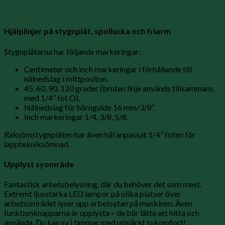
Hjälplinjer på stygnplåt, spollucka och friarm
Stygnplåtarna har följande markeringar:
Centimeter och inch markeringar i förhållande till
nålnedslag i mittpositon.
45, 60, 90, 120 grader (bruten linje används tillsammans
med 1/4” fot O).
Nålnedslag för hörnguide 16 mm/3/8”
Inch markeringar 1/4, 3/8, 5/8.
Raksömstygnplåten har även hål anpassat 1/4” foten för
lapptekniksömnad.
Upplyst syområde
Fantastisk arbetsbelysning, där du behöver det som mest.
Extremt ljusstarka LED lampor på olika platser över
arbetsområdet lyser upp arbetsytan på maskinen. Även
funktionknapparna är upplysta – de blir lätta att hitta och
använda. Du kan sy i timmar med utmärkt sykomfort!