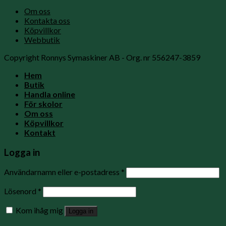
Om oss
Kontakta oss
Köpvillkor
Webbutik
Copyright Ronnys Symaskiner AB - Org. nr 556247-3859
Hem
Butik
Handla online
För skolor
Om oss
Köpvillkor
Kontakt
Logga in
Användarnamn eller e-postadress
*
Lösenord
*
Kom ihåg mig
Logga in