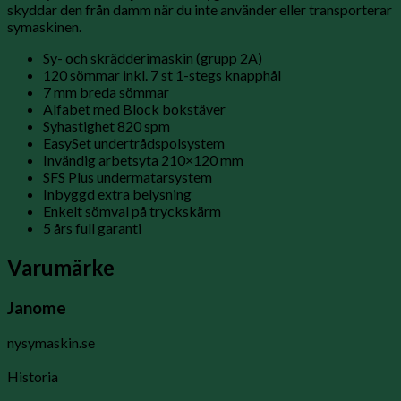
skyddar den från damm när du inte använder eller transporterar
symaskinen.
Sy- och skrädderimaskin (grupp 2A)
120 sömmar inkl. 7 st 1-stegs knapphål
7 mm breda sömmar
Alfabet med Block bokstäver
Syhastighet 820 spm
EasySet undertrådspolsystem
Invändig arbetsyta 210×120 mm
SFS Plus undermatarsystem
Inbyggd extra belysning
Enkelt sömval på tryckskärm
5 års full garanti
Varumärke
Janome
nysymaskin.se
Historia