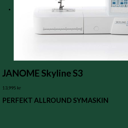
0
Varukorg
Inga produkter i varukorgen.
JANOME Skyline S3
13,995
kr
PERFEKT ALLROUND SYMASKIN