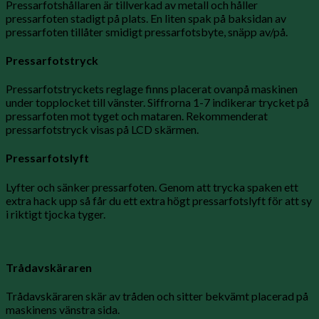
Pressarfotshållaren är tillverkad av metall och håller
pressarfoten stadigt på plats. En liten spak på baksidan av
pressarfoten tillåter smidigt pressarfotsbyte, snäpp av/på.
Pressarfotstryck
Pressarfotstryckets reglage finns placerat ovanpå maskinen
under topplocket till vänster. Siffrorna 1-7 indikerar trycket på
pressarfoten mot tyget och mataren. Rekommenderat
pressarfotstryck visas på LCD skärmen.
Pressarfotslyft
Lyfter och sänker pressarfoten. Genom att trycka spaken ett
extra hack upp så får du ett extra högt pressarfotslyft för att sy
i riktigt tjocka tyger.
Trådavskäraren
Trådavskäraren skär av tråden och sitter bekvämt placerad på
maskinens vänstra sida.