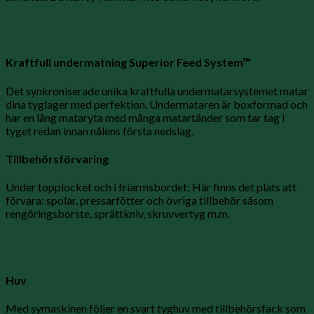
Kraftfull undermatning Superior Feed System™
Det synkroniserade unika kraftfulla undermatarsystemet matar
dina tyglager med perfektion. Undermataren är boxformad och
har en lång mataryta med många matartänder som tar tag i
tyget redan innan nålens första nedslag.
Tillbehörsförvaring
Under topplocket och i friarmsbordet: Här finns det plats att
förvara: spolar, pressarfötter och övriga tillbehör såsom
rengöringsborste, sprättkniv, skruvvertyg m.m.
Huv
Med symaskinen följer en svart tyghuv med tillbehörsfack som