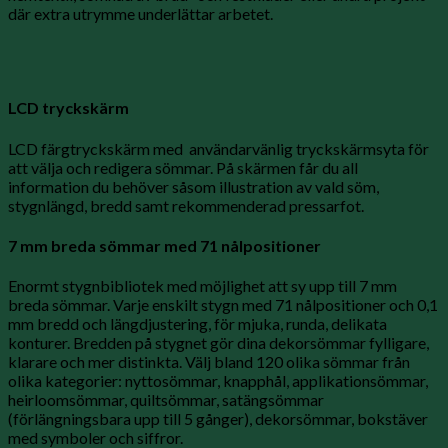
där extra utrymme underlättar arbetet.
LCD tryckskärm
LCD färgtryckskärm med användarvänlig tryckskärmsyta för
att välja och redigera sömmar. På skärmen får du all
information du behöver såsom illustration av vald söm,
stygnlängd, bredd samt rekommenderad pressarfot.
7 mm breda sömmar med 71 nålpositioner
Enormt stygnbibliotek med möjlighet att sy upp till 7 mm
breda sömmar. Varje enskilt stygn med 71 nålpositioner och 0,1
mm bredd och längdjustering, för mjuka, runda, delikata
konturer. Bredden på stygnet gör dina dekorsömmar fylligare,
klarare och mer distinkta. Välj bland 120 olika sömmar från
olika kategorier: nyttosömmar, knapphål, applikationsömmar,
heirloomsömmar, quiltsömmar, satängsömmar
(förlängningsbara upp till 5 gånger), dekorsömmar, bokstäver
med symboler och siffror.