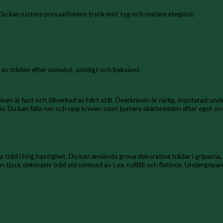
Du kan justera pressarfotens tryck mot tyg och matare steglöst.
 av tråden efter sömslut, smidigt och bekvämt.
en är fast och tillverkad av hårt stål. Överkniven är rörlig, monterad unde
niv. Du kan fälla ner och upp kniven samt justera skärbredden efter eget ö
tera tråd i hög hastighet. Du kan använda grova dekorativa trådar i griparna,
 tjock dekorativ tråd vid sömnad av t.ex. rullfåll och flatlock. Undergrip