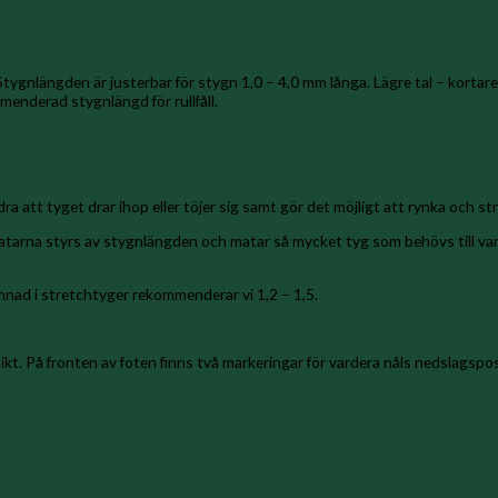
ygnlängden är justerbar för stygn 1,0 – 4,0 mm långa. Lägre tal – kortar
menderad stygnlängd för rullfåll.
a att tyget drar ihop eller töjer sig samt gör det möjligt att rynka och st
matarna styrs av stygnlängden och matar så mycket tyg som behövs till var
 sömnad i stretchtyger rekommenderar vi 1,2 – 1,5.
sikt. På fronten av foten finns två markeringar för vardera nåls nedslagsp