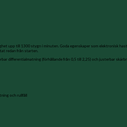
t upp till 1300 stygn i minuten. Goda egenskaper som elektronisk hastig
tat redan från starten.
ar differentialmatning (förhållande från 0,5 till 2,25) och justerbar skärb
ning och rullfåll