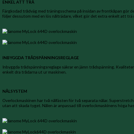
ENKEL ATT TRÄ
Färgkodad trådväg med träningsschema på insidan av frontkåpan gör det
följer dessutom med en lös nålträdare, vilket gör det extra enkelt att trä 
INBYGGDA TRÅDSPÄNNINGSREGLAGE
Inbyggda trådspänningsreglage säkrar en jämn trådspänning. Kvaliteten 
enkelt dra trådarna ut ur maskinen.
NÅLSYSTEM
Overlockmaskinen har två nålfästen för två separata nålar. Superstretch
utan att skada tyget. Nålen är anpassad till overlockmaskinens höga hast