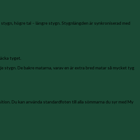
e stygn, högre tal – längre stygn. Stygnlängden är synkroniserad med
räcka tyget.
je stygn. De bakre matarna, varav en är extra bred matar så mycket tyg
osition. Du kan använda standardfoten till alla sömmarna du syr med My