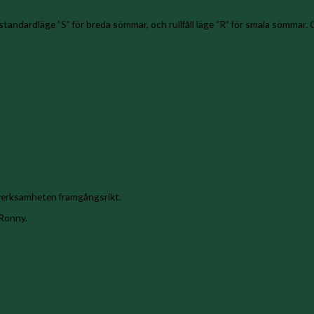
tandardläge ”S” för breda sömmar, och rullfåll läge ”R” för smala sömmar. G
erksamheten framgångsrikt.
 Ronny.