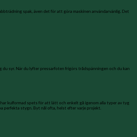
abbträdning spak, även det för att göra maskinen användarvänlig. Det
du syr. När du lyfter pressarfoten frigörs trådspänningen och du kan
r kulformad spets för att lätt och enkelt gå igenom alla typer av tyg
erfekta stygn. Byt nål ofta, helst efter varje projekt.