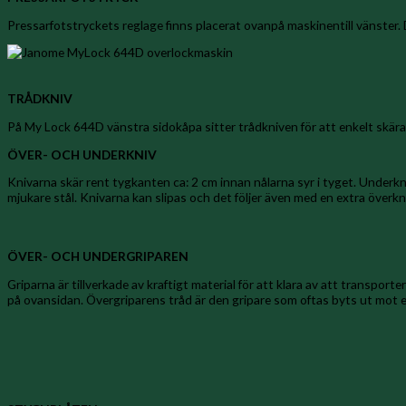
Pressarfotstryckets reglage finns placerat ovanp
å maskinen
till v
änster.
TRÅDKNIV
På My Lock 644D vänstra sidokåpa sitter trådkniven för att enkelt skära
ÖVER- OCH UNDERKNIV
Knivarna skär rent tygkanten ca: 2 cm innan nålarna syr i tyget. Underkniv
mjukare stål. Knivarna kan slipas och det följer även med en extra överk
ÖVER- OCH UNDERGRIPAREN
Griparna är tillverkade av kraftigt material för att klara av att transpor
på ovansidan. Övergriparens tråd är den gripare som oftas byts ut mot en