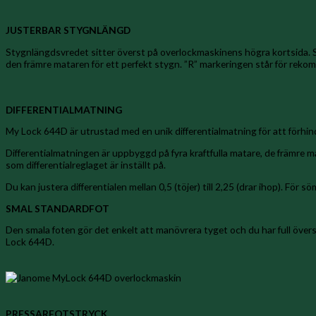
JUSTERBAR STYGNLÄNGD
Stygnlängdsvredet sitter överst på overlockmaskinens högra kortsida. St
den främre mataren för ett perfekt stygn. ”R” markeringen står för rekom
DIFFERENTIALMATNING
My Lock 644D är utrustad med en unik differentialmatning för att förhindr
Differentialmatningen är uppbyggd på fyra kraftfulla matare, de främre 
som differentialreglaget är inställt på.
Du kan justera differentialen mellan 0,5 (töjer) till 2,25 (drar ihop). För
SMAL STANDARDFOT
Den smala foten gör det enkelt att manövrera tyget och du har full över
Lock 644D.
PRESSARFOTSTRYCK