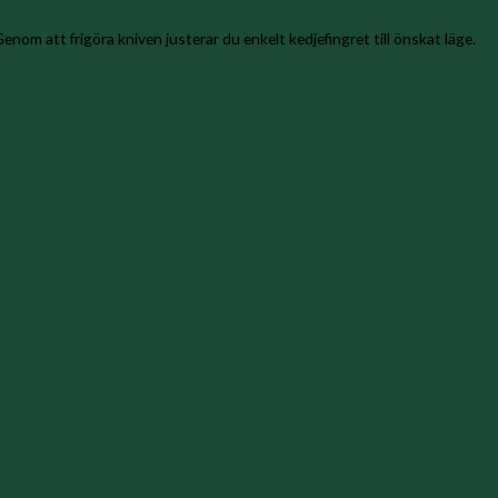
enom att frigöra kniven justerar du enkelt kedjefingret till önskat läge.