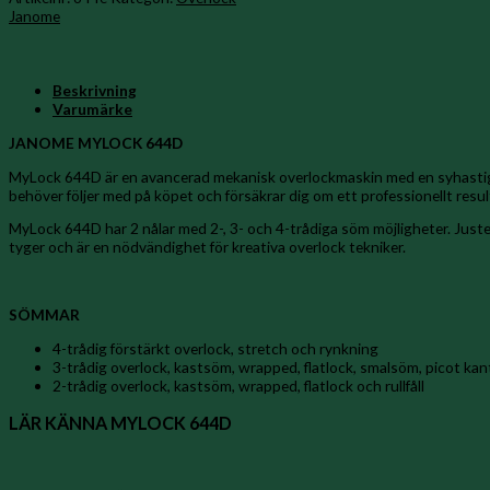
Janome
Beskrivning
Varumärke
JANOME MYLOCK 644D
MyLock 644D är en avancerad mekanisk overlockmaskin med en syhastighe
behöver följer med på köpet och försäkrar dig om ett professionellt resul
MyLock 644D har 2 nålar med 2-, 3- och 4-trådiga söm möjligheter. Justerb
tyger och är en nödvändighet för kreativa overlock tekniker.
SÖMMAR
4-trådig förstärkt overlock, stretch och rynkning
3-trådig overlock, kastsöm, wrapped, flatlock, smalsöm, picot kant
2-trådig overlock, kastsöm, wrapped, flatlock och rullfåll
LÄR KÄNNA MYLOCK 644D