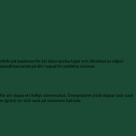
rifrån på maskinen för att klara tjocka tyger och tillverkad av något
nskemål beroende på ditt tygval för perfekta sömmar.
 för att skapa ett fylligt sömresultat. Övergriparen (röd) skapar sick-sack
aren (grön) syr sick-sack på sömmens baksida.