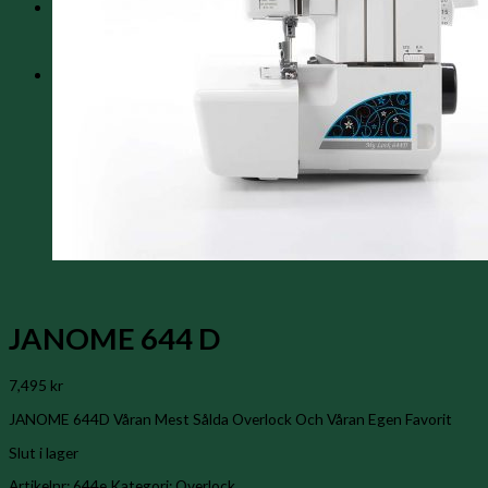
Varukorg /
0
kr
0
Inga produkter i varukorgen.
0
Varukorg
Inga produkter i varukorgen.
JANOME 644 D
7,495
kr
JANOME 644D Våran Mest Sålda Overlock Och Våran Egen Favorit
Slut i lager
Artikelnr:
644e
Kategori:
Overlock