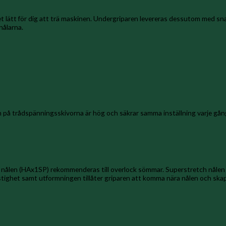
 lätt för dig att trä maskinen. Undergriparen levereras dessutom med sn
nålarna.
på trådspänningsskivorna är hög och säkrar samma inställning varje gång 
 nålen (HAx1SP) rekommenderas till overlock sömmar. Superstretch nålen ha
ighet samt utformningen tillåter griparen att komma nära nålen och skapa p