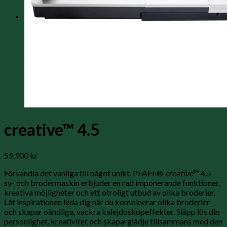
0
Varukorg
Inga produkter i varukorgen.
creative™ 4.5
59,900
kr
Förvandla det vanliga till något unikt. PFAFF®
creative
™ 4.5
sy- och brodérmaskin erbjuder en rad imponerande funktioner,
kreativa möjligheter och ett otroligt utbud av olika broderier.
Låt inspirationen leda dig när du kombinerar olika broderier
och skapar oändliga, vackra kalejdoskopeffekter. Släpp lös din
personlighet, kreativitet och skaparglädje tillsammans med den