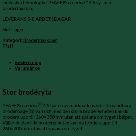
exklusiva teknologin i PFAFF®
creative
™ 4.5 sy- och
brodérmaskin.
LEVERANS 5-8 ARBETSDAGAR
Slut i lager
Kategori:
Brodermaskiner
Pfaff
Beskrivning
Varumärke
Stor brodéryta
PFAFF®
creative
™ 4.5 har en av marknadens största vändbara
brodérbåge (tillval) och med den stora brodérenheten kan du
brodera upp till 360×350 mm utan att spänna om tyget i bågen.
Väljer du den lilla brodérenheten kan du brodera upp till
260×200 mm utan att spänna om tyget.