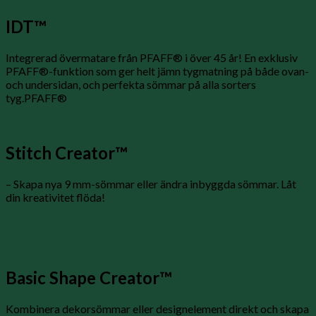
IDT™
Integrerad övermatare från PFAFF® i över 45 år! En exklusiv
PFAFF®-funktion som ger helt jämn tygmatning på både ovan-
och undersidan, och perfekta sömmar på alla sorters
tyg.PFAFF®
Stitch Creator™
– Skapa nya 9 mm-sömmar eller ändra inbyggda sömmar. Låt
din kreativitet flöda!
Basic Shape Creator™
Kombinera dekorsömmar eller designelement direkt och skapa