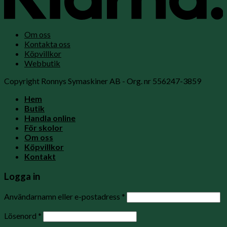
Om oss
Kontakta oss
Köpvillkor
Webbutik
Copyright Ronnys Symaskiner AB - Org. nr 556247-3859
Hem
Butik
Handla online
För skolor
Om oss
Köpvillkor
Kontakt
Logga in
Användarnamn eller e-postadress
*
Lösenord
*