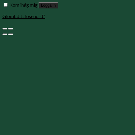
Kom ihåg mig
Logga in
Glömt ditt lösenord?