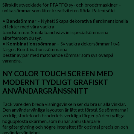
Särskilt utvecklade för PFAFF® sy- och brodérmaskiner –
unika sömmar som låter kreativiteten flöda. Patentsökt.
•
Bandsömmar
– Nyhet! Skapa dekorativa flerdimensionella
effekter med våra vackra
bandsömmar. Smala band vävs in i specialsömmarna
allteftersom du syr.
•
Kombinationssömmar
– Sy vackra dekorsömmar i två
färger. Kombinationssömmarna
består av par med matchande sömmar som sys ovanpå
varandra.
NY COLOR TOUCH SCREEN MED
MODERNT TYDLIGT GRAFISKT
ANVÄNDARGRÄNSSNITT
Tack vare den breda visningsvinkeln ser du bra ur alla vinklar.
Den användarvänliga layouten är lätt att förstå. Se sömmarna i
verklig storlek och broderiets verkliga färger på den tydliga,
högupplösta skärmen, som nu har ännu skarpare
färgåtergivning och högre intensitet för optimal precision och
användarvänlighet.