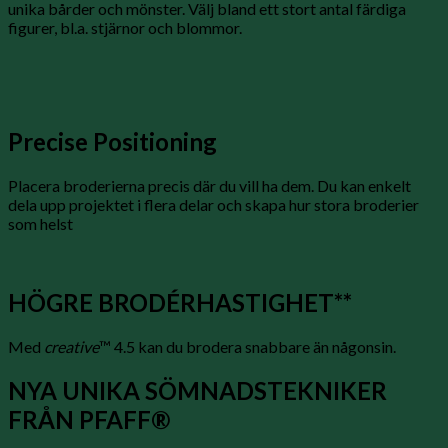
unika bårder och mönster. Välj bland ett stort antal färdiga
figurer, bl.a. stjärnor och blommor.
Precise Positioning
Placera broderierna precis där du vill ha dem. Du kan enkelt
dela upp projektet i flera delar och skapa hur stora broderier
som helst
HÖGRE BRODÉRHASTIGHET**
Med
creative
™ 4.5 kan du brodera snabbare än någonsin.
NYA UNIKA SÖMNADSTEKNIKER
FRÅN PFAFF®